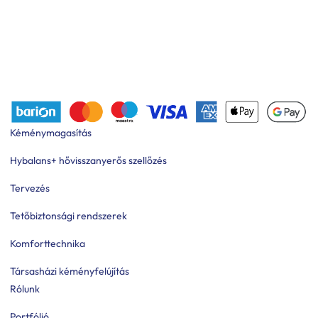
Kéménymagasítás
Hybalans+ hővisszanyerős szellőzés
Tervezés
Tetőbiztonsági rendszerek
Komforttechnika
Társasházi kéményfelújítás
Rólunk
Portfólió