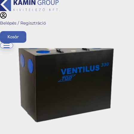
Belépés / Regisztráció
Kezdőlap
/
Webshop
/
Hővisszanyerős Légkezelő
berendezések
/
Splendid
/ TQD Ventilus 330
Kosár
English
Főoldal
Ajánlatkérés
Üzletágaink
Kéménymagasítás
Hybalans+ hővisszanyerős szellőzés
Tervezés