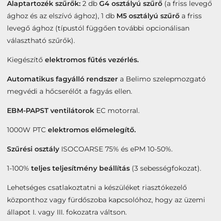
Alaptartozék szűrők:
2 db
G4 osztályú szűrő
(a friss levegő
ághoz és az elszívó ághoz), 1 db
M5 osztályú szűrő
a friss
levegő ághoz (típustól függően további opcionálisan
választható szűrők).
Kiegészítő
elektromos fűtés vezérlés.
Automatikus fagyálló rendszer
a Belimo szelepmozgató
megvédi a hőcserélőt a fagyás ellen.
EBM-PAPST ventilátorok
EC motorral.
1000W PTC
elektromos előmelegítő.
Szűrési osztály
ISOCOARSE 75% és ePM 10-50%.
1-100%
teljes teljesítmény beállítás
(3 sebességfokozat).
Lehetséges csatlakoztatni a készüléket riasztókezelő
központhoz vagy fürdőszoba kapcsolóhoz, hogy az üzemi
állapot I. vagy III. fokozatra váltson.