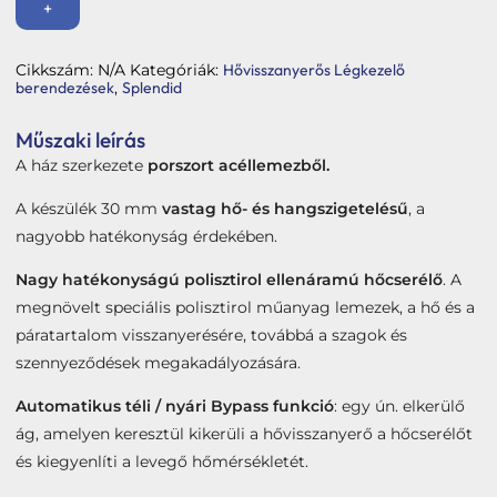
330
+
mennyiség
Cikkszám:
N/A
Kategóriák:
Hővisszanyerős Légkezelő
berendezések
,
Splendid
Műszaki leírás
A ház szerkezete
porszort acéllemezből.
A készülék 30 mm
vastag hő- és hangszigetelésű
, a
nagyobb hatékonyság érdekében.
Nagy hatékonyságú polisztirol ellenáramú hőcserélő
. A
megnövelt speciális polisztirol műanyag lemezek, a hő és a
páratartalom visszanyerésére, továbbá a szagok és
szennyeződések megakadályozására.
Automatikus téli / nyári Bypass funkció
: egy ún. elkerülő
ág, amelyen keresztül kikerüli a hővisszanyerő a hőcserélőt
és kiegyenlíti a levegő hőmérsékletét.