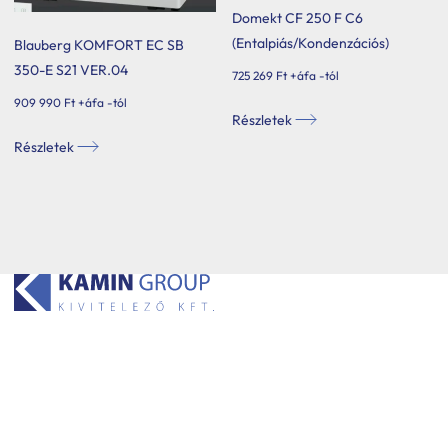
Domekt CF 250 F C6
(Entalpiás/Kondenzációs)
Blauberg KOMFORT EC SB
350-E S21 VER.04
725 269
Ft
+áfa -tól
909 990
Ft
+áfa -tól
Ennek
Részletek
a
Ennek
Részletek
terméknek
a
több
terméknek
variációja
több
van.
variációja
A
van.
változatok
A
a
változatok
termékoldalon
a
választhatók
termékoldalon
ki
választhatók
ki