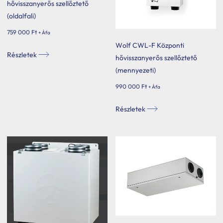
hővisszanyerős szellőztető
(oldalfali)
759 000
Ft
+ Áfa
Wolf CWL-F Központi
Részletek
hővisszanyerős szellőztető
(mennyezeti)
990 000
Ft
+ Áfa
Részletek