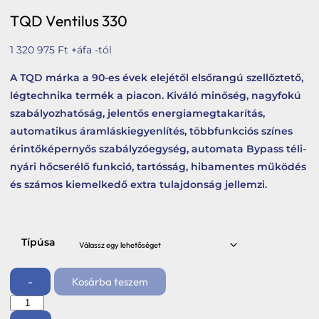
Tetőbiztonsági rendszerek
TQD Ventilus 330
Komforttechnika
1 320 975
Ft
+áfa -tól
Társasházi kéményfelújítás
A TQD márka a 90-es évek elejétől elsőrangú szellőztető,
Rólunk
légtechnika termék a piacon. Kiváló minőség, nagyfokú
szabályozhatóság, jelentős energiamegtakarítás,
Portfólió
automatikus áramláskiegyenlítés, többfunkciós színes
Hírek
érintőképernyős szabályzóegység, automata Bypass téli-
nyári hőcserélő funkció, tartósság, hibamentes működés
Webshop
és számos kiemelkedő extra tulajdonság jellemzi.
Kapcsolat
Belépés / Regisztráció
Típúsa
Kosár
-
Kosárba teszem
TQD
Ventilus