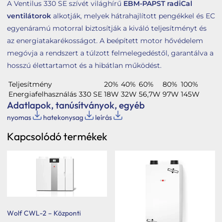
A Ventilus 330 SE szívét világhírű
EBM-PAPST radiCal
ventilátorok
alkotják, melyek hátrahajlított pengékkel és EC
egyenáramú motorral biztosítják a kiváló teljesítményt és
az energiatakarékosságot. A beépített motor hővédelem
megóvja a rendszert a túlzott felmelegedéstől, garantálva a
hosszú élettartamot és a hibátlan működést.
Teljesítmény
20%
40%
60%
80%
100%
Energiafelhasználás 330 SE
18W
32W
56,7W
97W
145W
Adatlapok, tanúsítványok, egyéb
nyomas
hatekonysag
leírás
Kapcsolódó termékek
Wolf CWL-2 – Központi