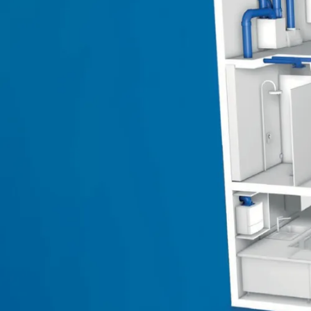
Üzletágaink
Kéménymagasítás
Hybalans+ hővisszanyerős szellőzés
Tervezés
Tetőbiztonsági rendszerek
Komforttechnika
Társasházi kéményfelújítás
Rólunk
Portfólió
Hírek
Webshop