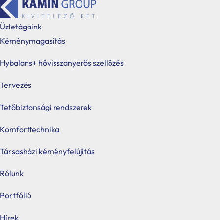
Üzletágaink
Kéménymagasítás
Hybalans+ hővisszanyerős szellőzés
Tervezés
Hybalans+ hővisszanyerős 
Tetőbiztonsági rendszerek
Komforttechnika
A jövő szellőzése: innováció a tervezőasztaltól az otthonái
Társasházi kéményfelújítás
Rólunk
Portfólió
Hírek