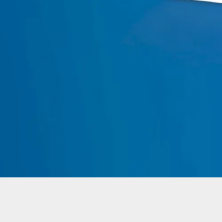
Kapcsolat
Belépés / Regisztráció
Kosár