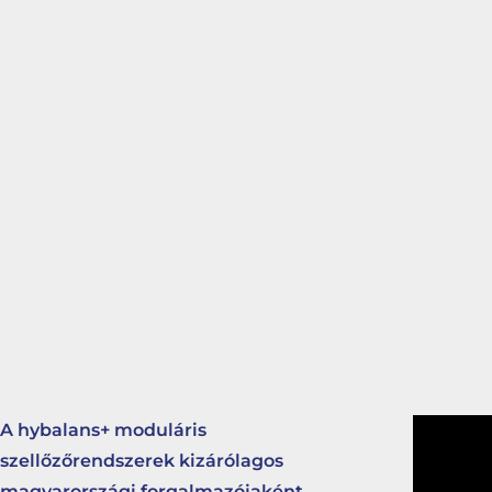
A hybalans+ moduláris
szellőzőrendszerek kizárólagos
magyarországi forgalmazójaként