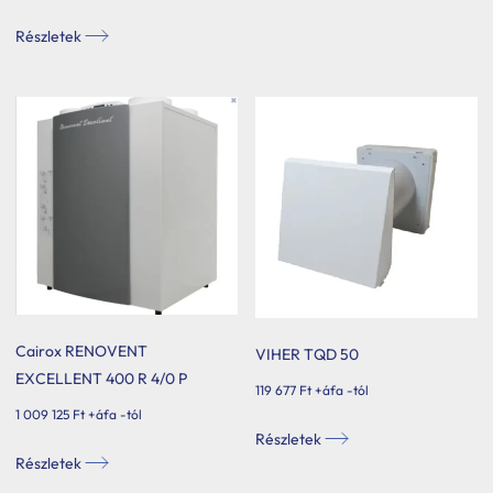
Részletek
Cairox RENOVENT
VIHER TQD 50
EXCELLENT 400 R 4/0 P
119 677
Ft
+áfa -tól
1 009 125
Ft
+áfa -tól
Ennek
Részletek
Ennek
a
Részletek
a
terméknek