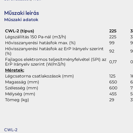
(oldalfali)
mennyiség
Műszaki leírás
Műszaki adatok
CWL-2 (típus)
225
3
Légszállítás 150 Pa-nál (m3/h)
225
3
Hővisszanyerési hatásfok max. (%)
99
9
Hővisszanyerési hatásfok az ErP Irányelv szerint
92
9
(%)
Fajlagos elektromos teljesítményfelvétel (SPI) az
0,17
0
ErP Irányelv szerint (W/m3/h)
Méretek:
Légcsatorna csatlakozások (mm)
125
1
Magasság (mm)
650
6
Szélesség (mm)
600
7
Mélység (mm)
455
5
Tömeg (kg)
29
3
CWL-2