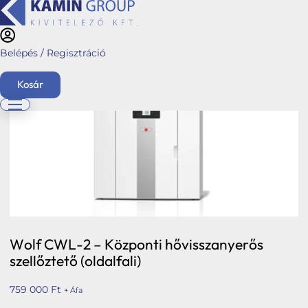
Belépés / Regisztráció
Kezdőlap
/
Webshop
/
Hővisszanyerős Légkezelő berendezések
/
Wolf
/ Wolf
CWL-2 – Központi hővisszanyerős szellőztető (oldalfali)
Kosár
English
Főoldal
Ajánlatkérés
Üzletágaink
Kéménymagasítás
Wolf CWL-2 – Központi hővisszanyerős
szellőztető (oldalfali)
Hybalans+ hővisszanyerős szellőzés
Tervezés
759 000
Ft
+ Áfa