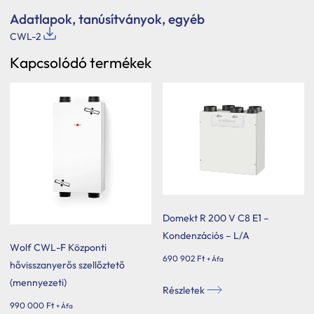
Adatlapok, tanúsítványok, egyéb
CWL-2
Kapcsolódó termékek
Domekt R 200 V C8 E1 –
Kondenzációs – L/A
Wolf CWL-F Központi
690 902
Ft
+ Áfa
hővisszanyerős szellőztető
(mennyezeti)
Részletek
990 000
Ft
+ Áfa