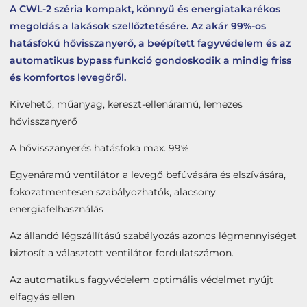
Tetőbiztonsági rendszerek
A CWL-2 széria kompakt, könnyű és energiatakarékos
megoldás a lakások szellőztetésére. Az akár 99%-os
Komforttechnika
hatásfokú hővisszanyerő, a beépített fagyvédelem és az
Társasházi kéményfelújítás
automatikus bypass funkció gondoskodik a mindig friss
és komfortos levegőről.
Rólunk
Kivehető, műanyag, kereszt-ellenáramú, lemezes
Portfólió
hővisszanyerő
Hírek
A hővisszanyerés hatásfoka max. 99%
Webshop
Egyenáramú ventilátor a levegő befúvására és elszívására,
fokozatmentesen szabályozhatók, alacsony
Kapcsolat
energiafelhasználás
Belépés / Regisztráció
Az állandó légszállítású szabályozás azonos légmennyiséget
biztosít a választott ventilátor fordulatszámon.
Kosár
Az automatikus fagyvédelem optimális védelmet nyújt
elfagyás ellen