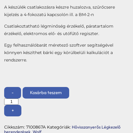
A készülék csatlakozásra készre huzalozva, szűrőcsere
kijelzés a 4-fokozatú kapcsolón ill. a BM-2-n
Csatlakoztatható légminőség érzékelő, páratartalom
érzékelő, elektromos elő- és utófűtő regiszter.
Egy felhasználóbarát méretező szoftver segítségével
könnyen készíthet bárki egy körülbelüli kalkulációt a
rendszerre.
-
Kosárba teszem
Wolf
CWL-
2
+
-
Központi
hővisszanyerős
Cikkszám:
7100867A
Kategóriák:
Hővisszanyerős Légkezelő
szellőztető
berendezések
,
Wolf