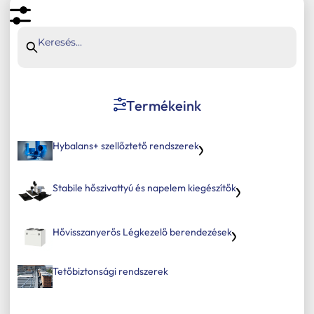
Tetőbiztonsági rendszerek
Komforttechnika
Keresés...
Társasházi kéményfelújítás
Rólunk
Termékeink
Portfólió
Hírek
Hybalans+ szellőztető rendszerek
Webshop
Stabile hőszivattyú és napelem kiegészítők
Kapcsolat
Belépés / Regisztráció
Hővisszanyerős Légkezelő berendezések
Kosár
Tetőbiztonsági rendszerek