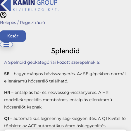
Belépés / Regisztráció
Kosár
Kezdőlap
/
Webshop
/
Hővisszanyerős Légkezelő berendezések
/ Splendid
Splendid
English
A Spelndid gépkategóriái között szerepelnek a:
Főoldal
SE
– hagyományos hővisszanyerés. Az SE gépekben normál,
Ajánlatkérés
ellenáramú hőcserélő található.
Üzletágaink
HR
– entalpiás hő- és nedvesség-visszanyerés. A HR
Kéménymagasítás
modellek speciális membrános, entalpiás ellenáramú
hőcserélőt kapnak.
Hybalans+ hővisszanyerős szellőzés
Q1
– automatikus légmennyiség-kiegyenlítés. A Q1 kivitel fő
Tervezés
többlete az ACF automatikus áramláskiegyenlítés.