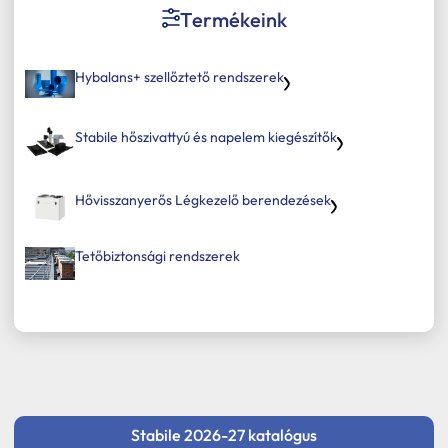
Tetőbiztonsági rendszerek
Termékeink
Komforttechnika
Hybalans+ szellőztető rendszerek
Társasházi kéményfelújítás
Rólunk
Stabile hőszivattyú és napelem kiegészítők
Portfólió
Hővisszanyerős Légkezelő berendezések
Hírek
Webshop
Tetőbiztonsági rendszerek
Kapcsolat
Belépés / Regisztráció
Kosár
Stabile 2026-27 katalógus