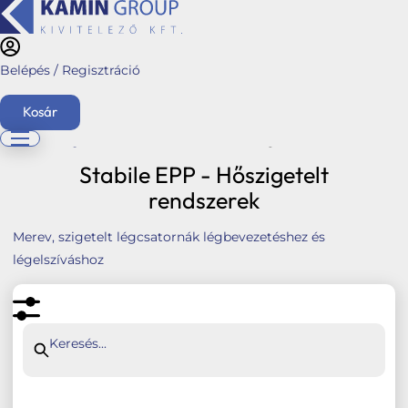
Belépés / Regisztráció
Kosár
Kezdőlap
/
Webshop
/
Stabile hőszivattyú és napelem kiegészítők
/
Stabile Air-
Tech - Hőszigetelt rendszerek
/ Stabile EPP - Hőszigetelt rendszerek
Stabile EPP - Hőszigetelt
English
rendszerek
Főoldal
Merev, szigetelt légcsatornák légbevezetéshez és
Ajánlatkérés
légelszíváshoz
Üzletágaink
Kéménymagasítás
Hybalans+ hővisszanyerős szellőzés
Keresés...
Tervezés