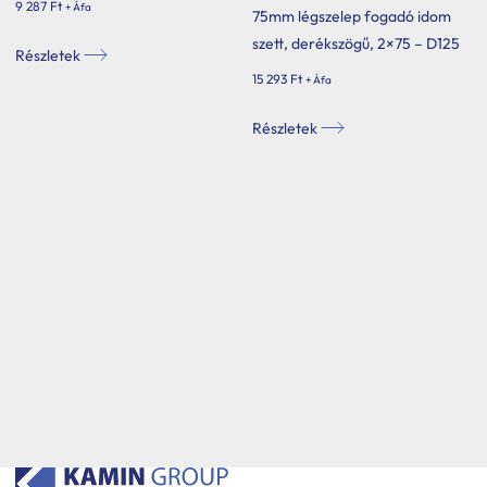
9 287
Ft
+ Áfa
75mm légszelep fogadó idom
szett, derékszögű, 2×75 – D125
Részletek
15 293
Ft
+ Áfa
Részletek