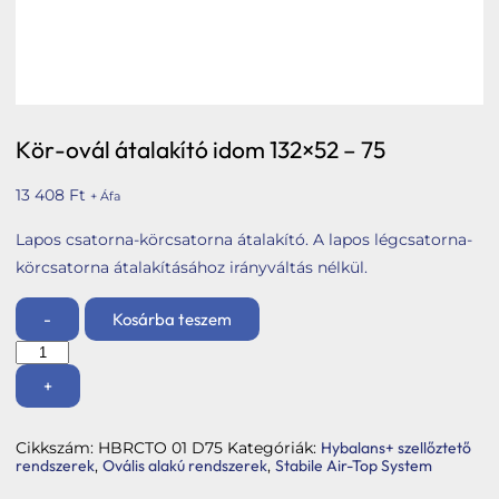
Tetőbiztonsági rendszerek
Komforttechnika
Társasházi kéményfelújítás
Rólunk
Kör-ovál átalakító idom 132×52 – 75
Portfólió
13 408
Ft
+ Áfa
Hírek
Lapos csatorna-körcsatorna átalakító. A lapos légcsatorna-
körcsatorna átalakításához irányváltás nélkül.
Webshop
Kapcsolat
-
Kosárba teszem
Kör-
ovál
Belépés / Regisztráció
átalakító
+
idom
Kosár
132x52
-
Cikkszám:
HBRCTO 01 D75
Kategóriák:
Hybalans+ szellőztető
75
rendszerek
,
Ovális alakú rendszerek
,
Stabile Air-Top System
mennyiség