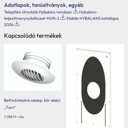
Adatlapok, tanúsítványok, egyéb
Telepítési útmutató Hybalans rendszer
Hybalans-
teljesitmenynyilatkozat-HUN-2
Stabile HYBALANS katalógus
2026
Kapcsolódó termékek
Befúvó/elszívó szelep, kör alakú
„Turn”
7 055
Ft
+ Áfa