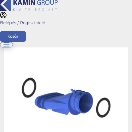
Belépés / Regisztráció
Kezdőlap
/
Webshop
/
Hybalans+ szellőztető rendszerek
/
Stabile Air-Top
System
/
Ovális alakú rendszerek
/ Kör-ovál átalakító idom 132×52 – 75
Kosár
English
Főoldal
Ajánlatkérés
Üzletágaink
Kéménymagasítás
Hybalans+ hővisszanyerős szellőzés
Tervezés