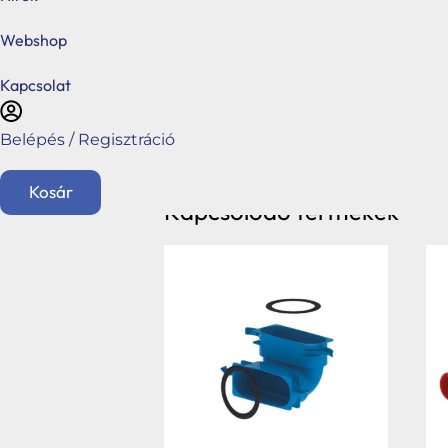
Webshop
Kapcsolat
Belépés / Regisztráció
Kosár
Kapcsolódó termékek
English
Főoldal
Ajánlatkérés
Üzletágaink
Kéménymagasítás