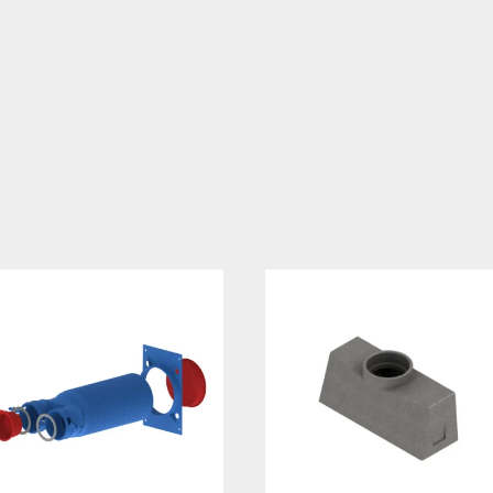
mennyiség
Cikkszám:
HBFFT 01
Kate
rendszerek
Kör alakú rends
,
Adatlapok, tanúsí
Telepítési útmutató Hybalans ren
teljesitmenynyilatkozat-HUN-2