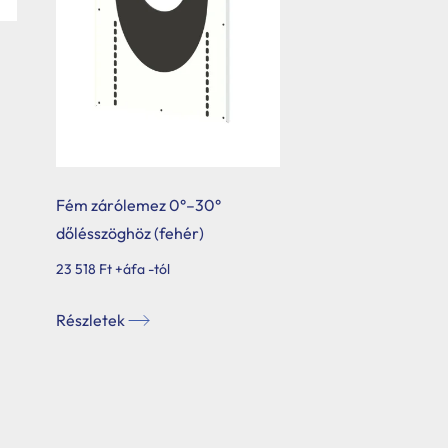
Fém zárólemez 0°–30°
dőlésszöghöz (fehér)
23 518
Ft
+áfa -tól
Ennek
Részletek
a
terméknek
több
variációja
van.