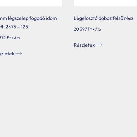
mm légszelep fogadó idom
Légelosztó doboz felső rész
tt, 2×75 – 125
20 397
Ft
+ Áfa
 772
Ft
+ Áfa
Részletek
szletek