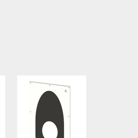
Hybalans+ szellőztető
góriák:
zerek
Stabile Air-Top System
,
tványok, egyéb
dszer
Hybalans-
Stabile HYBALANS katalógus 2026