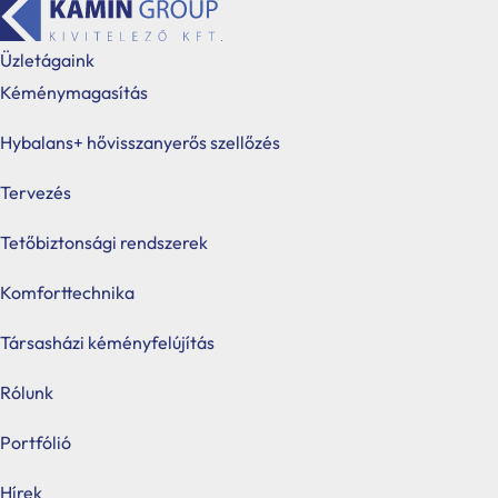
Üzletágaink
Kéménymagasítás
Kezdőlap
Webshop
Hybalans+ szellőztető
/
/
Hybalans+ hővisszanyerős szellőzés
Tervezés
Tetőbiztonsági rendszerek
Produ
searc
Komforttechnika
Társasházi kéményfelújítás
Rólunk
Portfólió
Hírek