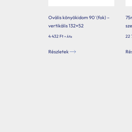
Hybalans+ hővisszanyerős szellőzés
Ovális könyökidom 90˙(fok) –
75
Tervezés
vertikális 132×52
sze
Tetőbiztonsági rendszerek
4 432
Ft
22
+ Áfa
Komforttechnika
Részletek
Ré
Társasházi kéményfelújítás
Rólunk
Portfólió
Hírek
Webshop
Kapcsolat