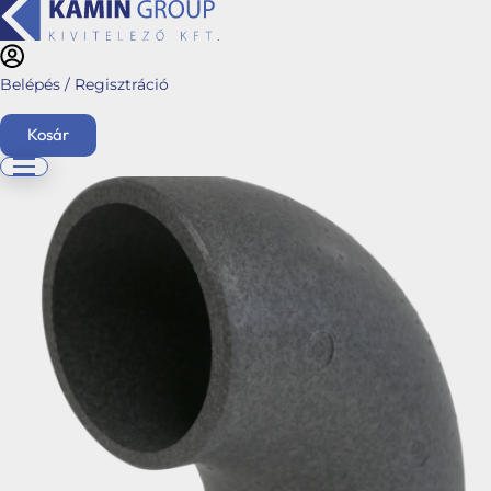
Belépés / Regisztráció
Kezdőlap
/
Webshop
/
Stabile hőszivattyú és napelem kiegészítők
/
Stabile Air-
Tech - Hőszigetelt rendszerek
/
Stabile EPS - Hőszigetelt rendszerek
/ EPS
Kosár
könyökidom 90˙
English
Főoldal
Ajánlatkérés
Üzletágaink
Kéménymagasítás
Hybalans+ hővisszanyerős szellőzés
Tervezés