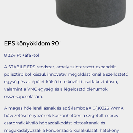
Tetőbiztonsági rendszerek
Komforttechnika
Társasházi kéményfelújítás
Rólunk
EPS könyökidom 90˙
Portfólió
8 324
Ft
+áfa -tól
Hírek
A STABILE EPS rendszer, amely szinterezett expandált
Webshop
polisztirolból készül, innovatív megoldást kínál a szellőztető
egység és az épület külső tere közötti csatlakoztatásra,
Kapcsolat
valamint a VMC egység és a légelosztó plénumok
összekapcsolására.
Belépés / Regisztráció
A magas hőellenállásnak és az $\lambda = 0{,}032$ W/mK
Kosár
hővezetési tényezőnek köszönhetően a szigetelt merev
csatornák kiváló hőgazdálkodást biztosítanak, és
megakadályozzák a kondenzáció kialakulását, hatékony