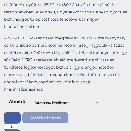
működést nyújtva -25 °C és +80 °C közötti hőmérséklet-
tartományban. A könnyű, ugyanakkor tartós anyag gyors és
biztonságos telepítést tesz lehetővé bármilyen
lakókörnyezetben.
A STABILE EPS rendszer megfelel az EN 17192 szabványnak,
és különböző átmérőkben érhető el, a legnagyobb változat
esetében akár 680 m³/h légszállítási teljesítménnyel. A nagy
sűrűségű EPS szerkezet kiváló szerkezeti stabilitást és
tökéletes légtömörséget biztosít, így elengedhetetlen
eleme a szabályozott mechanikus szellőztető rendszerek
energiahatékonyságának és komfortjának
maximalizálásához.
Átmérő
-
Kosárba teszem
EPS
könyökidom