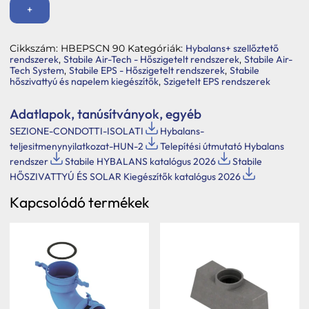
90˙
+
mennyiség
Cikkszám:
HBEPSCN 90
Kategóriák:
Hybalans+ szellőztető
rendszerek
,
Stabile Air-Tech - Hőszigetelt rendszerek
,
Stabile Air-
Tech System
,
Stabile EPS - Hőszigetelt rendszerek
,
Stabile
hőszivattyú és napelem kiegészítők
,
Szigetelt EPS rendszerek
Adatlapok, tanúsítványok, egyéb
SEZIONE-CONDOTTI-ISOLATI
Hybalans-
teljesitmenynyilatkozat-HUN-2
Telepítési útmutató Hybalans
rendszer
Stabile HYBALANS katalógus 2026
Stabile
HŐSZIVATTYÚ ÉS SOLAR Kiegészítők katalógus 2026
Kapcsolódó termékek