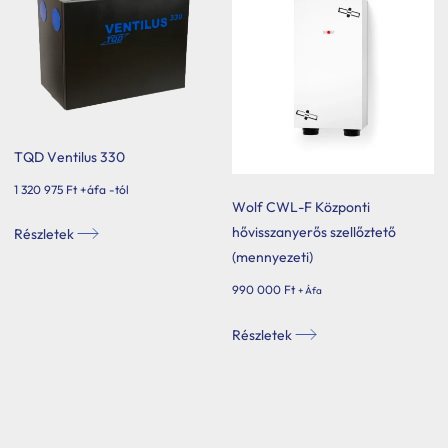
variációja
van.
A
változatok
a
termékoldalon
választhatók
TQD Ventilus 330
ki
1 320 975
Ft
+áfa -tól
Wolf CWL-F Központi
Ennek
hővisszanyerős szellőztető
Részletek
a
(mennyezeti)
terméknek
990 000
Ft
+ Áfa
több
variációja
Részletek
van.
A
változatok
a
termékoldalon