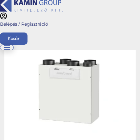
Belépés / Regisztráció
Kezdőlap
/
Webshop
/
Hővisszanyerős Légkezelő
berendezések
/
Komfotrade
/ Domekt R 200 V C8 E1 – Kondenzációs – L/A
Kosár
English
Főoldal
Ajánlatkérés
Üzletágaink
Kéménymagasítás
Hybalans+ hővisszanyerős szellőzés
Tervezés