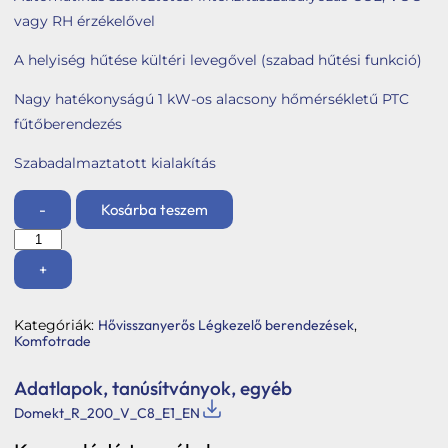
vagy RH érzékelővel
A helyiség hűtése kültéri levegővel (szabad hűtési funkció)
Nagy hatékonyságú 1 kW-os alacsony hőmérsékletű PTC
fűtőberendezés
Szabadalmaztatott kialakítás
-
Kosárba teszem
Domekt
R
200
+
V
C8
E1
Kategóriák:
Hővisszanyerős Légkezelő berendezések
,
-
Komfotrade
Kondenzációs
-
L/A
Adatlapok, tanúsítványok, egyéb
mennyiség
Domekt_R_200_V_C8_E1_EN