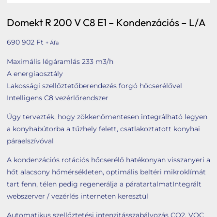
Tetőbiztonsági rendszerek
Domekt R 200 V C8 E1 – Kondenzációs – L/A
Komforttechnika
Társasházi kéményfelújítás
690 902
Ft
+ Áfa
Rólunk
Maximális légáramlás 233 m3/h
A energiaosztály
Portfólió
Lakossági szellőztetőberendezés forgó hőcserélővel
Hírek
Intelligens C8 vezérlőrendszer
Webshop
Úgy tervezték, hogy zökkenőmentesen integrálható legyen
a konyhabútorba a tűzhely felett, csatlakoztatott konyhai
Kapcsolat
páraelszívóval
Belépés / Regisztráció
A kondenzációs rotációs hőcserélő hatékonyan visszanyeri a
hőt alacsony hőmérsékleten, optimális beltéri mikroklímát
Kosár
tart fenn, télen pedig regenerálja a páratartalmatIntegrált
webszerver / vezérlés interneten keresztül
Automatikus szellőztetési intenzitásszabályozás CO2, VOC