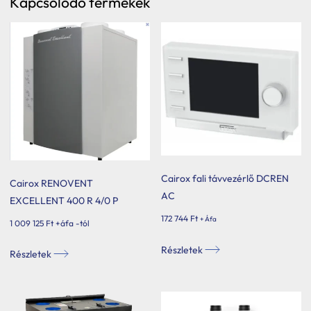
Kapcsolódó termékek
Cairox fali távvezérlő DCREN
Cairox RENOVENT
AC
EXCELLENT 400 R 4/0 P
172 744
Ft
+ Áfa
1 009 125
Ft
+áfa -tól
Ennek
Részletek
Részletek
a
terméknek
több