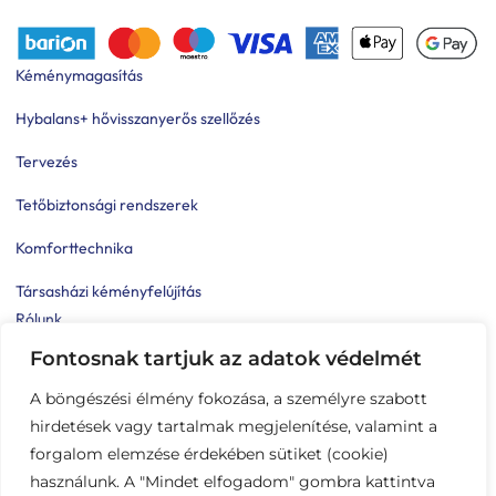
Kéménymagasítás
Hybalans+ hővisszanyerős szellőzés
Tervezés
Tetőbiztonsági rendszerek
Komforttechnika
Társasházi kéményfelújítás
Rólunk
Fontosnak tartjuk az adatok védelmét
Portfólió
A böngészési élmény fokozása, a személyre szabott
Hírek
hirdetések vagy tartalmak megjelenítése, valamint a
Kapcsolat
forgalom elemzése érdekében sütiket (cookie)
Impresszum
használunk. A "Mindet elfogadom" gombra kattintva