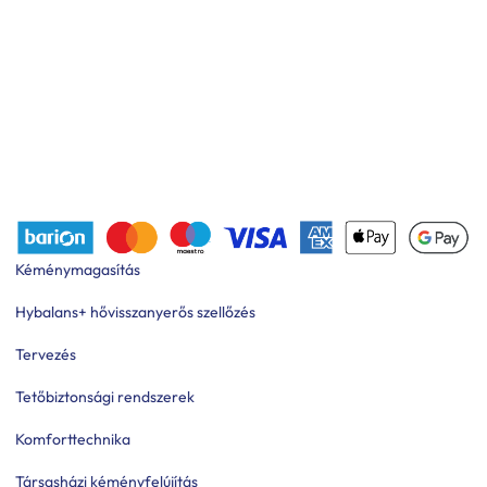
Kéménymagasítás
Hybalans+ hővisszanyerős szellőzés
Tervezés
Tetőbiztonsági rendszerek
Komforttechnika
Társasházi kéményfelújítás