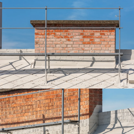
Tervezés
Tetőbiztonsági rendszerek
Komforttechnika
Társasházi kéményfelújítás
Rólunk
Portfólió
Hírek
Webshop
Kapcsolat
Belépés / Regisztráció
Kosár