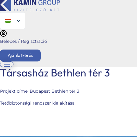
Belépés / Regisztráció
Ajánlatkérés
Társasház Bethlen tér 3
English
Főoldal
Projekt címe:
Budapest Bethlen tér 3
Ajánlatkérés
Tetőbiztonsági rendszer kialakítása.
Üzletágaink
Kéménymagasítás
Hybalans+ hővisszanyerős szellőzés