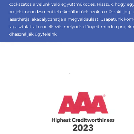
kockázatos a velünk való együttműködés. Hisszük, hogy egy 
projektmenedzsmenttel elkerülhetőek azok a műszaki, jogi 
lassíthatja, akadályozhatja a megvalósulást. Csapatunk ko
tapasztalattal rendelkezik, melynek előnyeit minden projek
kihasználják ügyfeleink.