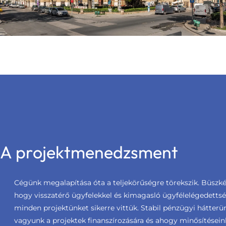
A projektmenedzsment
Cégünk megalapítása óta a teljekörűségre törekszik. Büszké
hogy visszatérő ügyfelekkel és kimagasló ügyfélelégedetts
minden projektünket sikerre vittük. Stabil pénzügyi hátter
vagyunk a projektek finanszírozására és ahogy minősítéseink