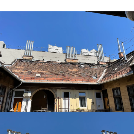
Tervezés
Tetőbiztonsági rendszerek
Komforttechnika
Társasházi kéményfelújítás
Rólunk
Portfólió
Hírek
Webshop
Kapcsolat
Belépés / Regisztráció
Kosár