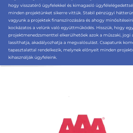
hogy visszatérő ügyfelekkel és kimagasló ügyfélelégedetts
minden projektünket sikerre vittük. Stabil pénzügyi hátter
vagyunk a projektek finanszírozására és ahogy minősítéseink
kockázatos a velünk való együttműködés. Hisszük, hogy egy 
projektmenedzsmenttel elkerülhetőek azok a műszaki, jogi 
lassíthatja, akadályozhatja a megvalósulást. Csapatunk ko
tapasztalattal rendelkezik, melynek előnyeit minden projek
kihasználják ügyfeleink.