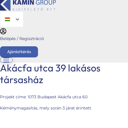
Belépés / Regisztráció
Ajánlatkérés
Akácfa utca 39 lakásos
társasház
English
Főoldal
Ajánlatkérés
Projekt címe:
1073 Budapest Akácfa utca 60.
Üzletágaink
Kéménymagasítás, mely során 3 járat érintett.
Kéménymagasítás
Hybalans+ hővisszanyerős szellőzés