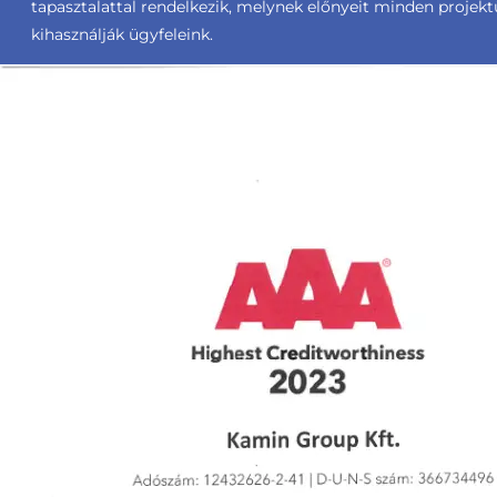
tapasztalattal rendelkezik, melynek előnyeit minden projek
kihasználják ügyfeleink.