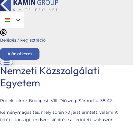
Belépés / Regisztráció
Ajánlatkérés
Nemzeti Közszolgálati
Egyetem
English
Főoldal
Ajánlatkérés
Projekt címe:
Budapest, VIII. Diószegi Sámuel u. 38-42.
Üzletágaink
Kéménymagasítás, mely során 70 járat érintett, valamint
Kéménymagasítás
tetőbiztonsági rendszer kiépítése az érintett szakaszon.
Hybalans+ hővisszanyerős szellőzés