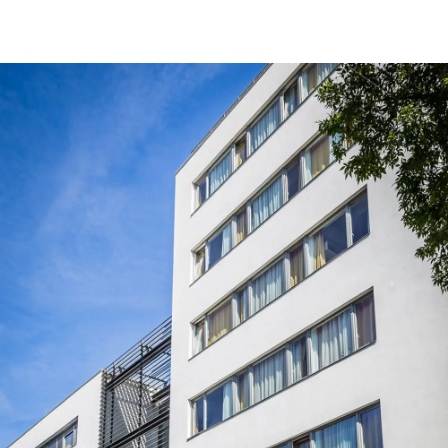
Tervezés
Tetőbiztonsági rendszerek
Komforttechnika
Társasházi kéményfelújítás
Rólunk
Portfólió
Hírek
Webshop
Kapcsolat
Belépés / Regisztráció
Kosár