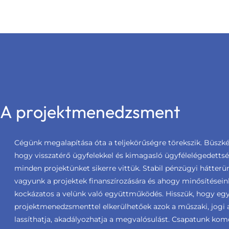
A projektmenedzsment
Cégünk megalapítása óta a teljekörűségre törekszik. Büszké
hogy visszatérő ügyfelekkel és kimagasló ügyfélelégedetts
minden projektünket sikerre vittük. Stabil pénzügyi hátter
vagyunk a projektek finanszírozására és ahogy minősítéseink
kockázatos a velünk való együttműködés. Hisszük, hogy egy 
projektmenedzsmenttel elkerülhetőek azok a műszaki, jogi 
lassíthatja, akadályozhatja a megvalósulást. Csapatunk ko