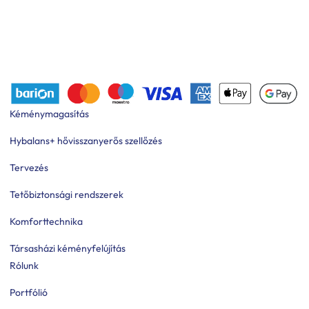
Kéménymagasítás
Hybalans+ hővisszanyerős szellőzés
Tervezés
Tetőbiztonsági rendszerek
Komforttechnika
Társasházi kéményfelújítás
Rólunk
Portfólió