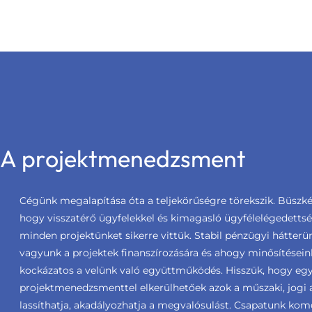
A projektmenedzsment
Cégünk megalapítása óta a teljekörűségre törekszik. Büszké
hogy visszatérő ügyfelekkel és kimagasló ügyfélelégedetts
minden projektünket sikerre vittük. Stabil pénzügyi hátter
vagyunk a projektek finanszírozására és ahogy minősítéseink
kockázatos a velünk való együttműködés. Hisszük, hogy egy 
projektmenedzsmenttel elkerülhetőek azok a műszaki, jogi 
lassíthatja, akadályozhatja a megvalósulást. Csapatunk ko