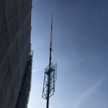
Tervezés
Tetőbiztonsági rendszerek
Komforttechnika
Társasházi kéményfelújítás
Rólunk
Portfólió
Hírek
Webshop
Kapcsolat
Belépés / Regisztráció
Kosár