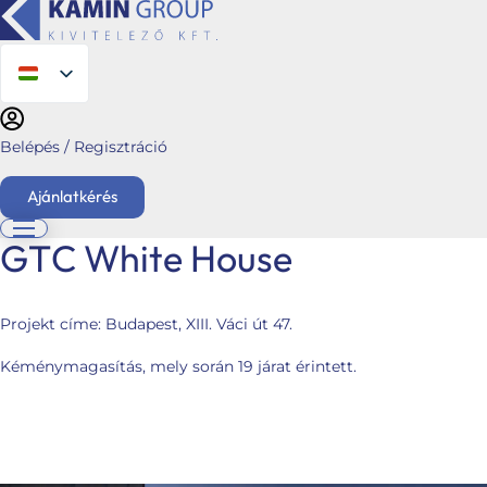
Belépés / Regisztráció
Ajánlatkérés
GTC White House
English
Főoldal
Projekt címe:
Budapest, XIII. Váci út 47.
Ajánlatkérés
Kéménymagasítás, mely során 19 járat érintett.
Üzletágaink
Kéménymagasítás
Hybalans+ hővisszanyerős szellőzés