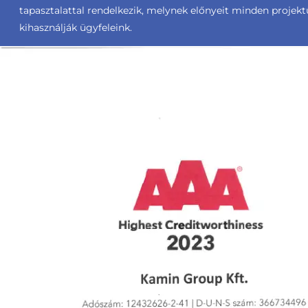
tapasztalattal rendelkezik, melynek előnyeit minden projek
kihasználják ügyfeleink.