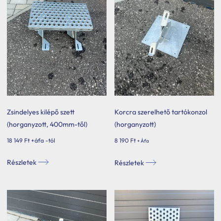
Zsindelyes kilépő szett
Korcra szerelhető tartókonzol
(horganyzott, 400mm-től)
(horganyzott)
18 149
Ft
+áfa -tól
8 190
Ft
+ Áfa
Ennek
Részletek
Részletek
a
terméknek
több
variációja
van.