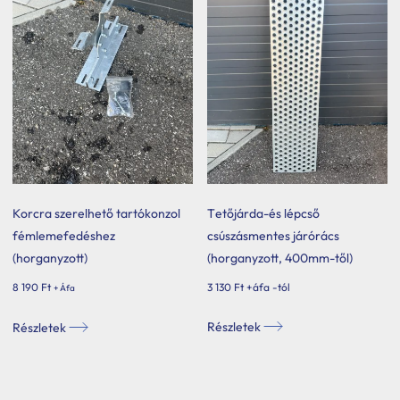
A
változatok
a
termékoldalon
választhatók
ki
Korcra szerelhető tartókonzol
Tetőjárda-és lépcső
fémlemefedéshez
csúszásmentes járórács
(horganyzott)
(horganyzott, 400mm-től)
8 190
Ft
3 130
Ft
+áfa -tól
+ Áfa
Ennek
Részletek
Részletek
a
terméknek
több