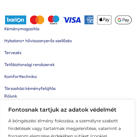
Kéménymagasítás
Hybalans+ hővisszanyerős szellőzés
Tervezés
Tetőbiztonsági rendszerek
Komforttechnika
Társasházi kéményfelújítás
Rólunk
Portfólió
Fontosnak tartjuk az adatok védelmét
Hírek
A böngészési élmény fokozása, a személyre szabott
hirdetések vagy tartalmak megjelenítése, valamint a
Kapcsolat
forgalom elemzése érdekében sütiket (cookie)