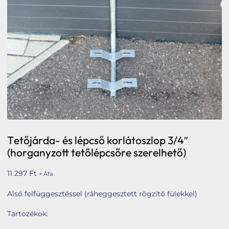
Tetőbiztonsági rendszerek
Komforttechnika
Társasházi kéményfelújítás
Rólunk
Portfólió
Hírek
Webshop
Tetőjárda- és lépcső korlátoszlop 3/4″
Kapcsolat
(horganyzott tetőlépcsőre szerelhető)
Belépés / Regisztráció
11 297
Ft
+ Áfa
Kosár
Alsó felfüggesztéssel (ráheggesztett rögzítő fülekkel)
Tartozékok: