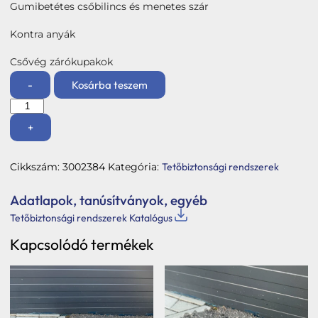
Gumibetétes csőbilincs és menetes szár
Kontra anyák
Csővég zárókupakok
-
Kosárba teszem
Tetőjárda-
és
lépcső
+
korlátoszlop
3/4"
(horganyzott
Cikkszám:
3002384
Kategória:
Tetőbiztonsági rendszerek
tetőlépcsőre
szerelhető)
mennyiség
Adatlapok, tanúsítványok, egyéb
Tetőbiztonsági rendszerek Katalógus
Kapcsolódó termékek