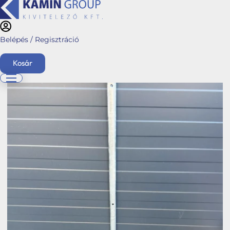
Belépés / Regisztráció
Kezdőlap
/
Webshop
/
Tetőbiztonsági rendszerek
/ Tetőjárda- és lépcső
korlátoszlop 3/4″ (horganyzott tetőlépcsőre szerelhető)
Kosár
English
Főoldal
Ajánlatkérés
Üzletágaink
Kéménymagasítás
Hybalans+ hővisszanyerős szellőzés
Tervezés