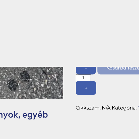
kell venni az optimális é
lehetőségeket!
Tetőlépcső palára szerelh
250mm szélességű járórá
Méret
-
Kosárba tesz
Palafedéshez
kilépő
+
szett
(horganyzott,
600mm-
től)
Cikkszám:
N/A
Kategória:
mennyiség
nyok, egyéb