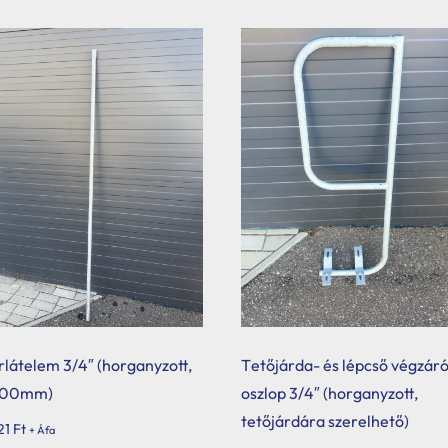
rlátelem 3/4″ (horganyzott,
Tetőjárda- és lépcső végzár
00mm)
oszlop 3/4″ (horganyzott,
tetőjárdára szerelhető)
21
Ft
+ Áfa