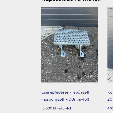
Hybalans+ hővisszanyerős szellőzés
Tervezés
Tetőbiztonsági rendszerek
Komforttechnika
Társasházi kéményfelújítás
Rólunk
Portfólió
Hírek
Cserépfedéses kilépő szett
Ko
Webshop
(horganyzott, 400mm-től)
20
Kapcsolat
18 000
Ft
+áfa -tól
4 9