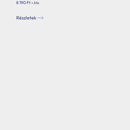
8 190
Ft
+ Áfa
Részletek