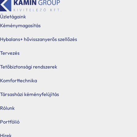
Üzletágaink
Kéménymagasítás
Kezdőlap
Webshop
Tetőbiztonsági rendsz
/
/
Hybalans+ hővisszanyerős szellőzés
Tervezés
Produ
searc
Tetőbiztonsági rendszerek
Komforttechnika
Társasházi kéményfelújítás
Rólunk
Portfólió
Hírek