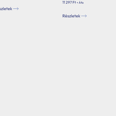
11 297
Ft
+ Áfa
szletek
Részletek