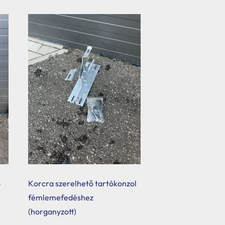
ó
Korcra szerelhető tartókonzol
fémlemefedéshez
(horganyzott)