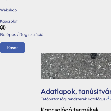
Webshop
Kapcsolat
Belépés / Regisztráció
Kosár
English
Főoldal
Ajánlatkérés
Adatlapok, tanúsítvá
Üzletágaink
Tetőbiztonsági rendszerek Katalógus
Kéménymagasítás
Kapcsolódó termékek