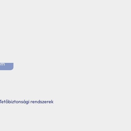
s esztétikus héjazatelem szabási
ető konzolpárral, 1,5mm vastag,
cs.
em
Tetőbiztonsági rendszerek