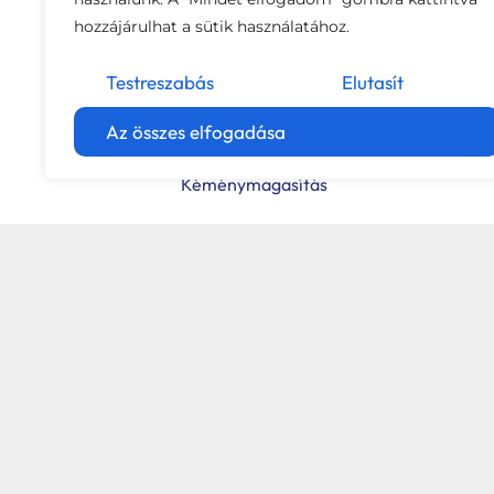
hozzájárulhat a sütik használatához.
Testreszabás
Elutasít
Az összes elfogadása
Kéménymagasítás
Hybalans+ hővisszanyerős szellőzés
Tervezés
Tetőbiztonsági rendszerek
Komforttechnika
Társasházi kéményfelújítás
Rólunk