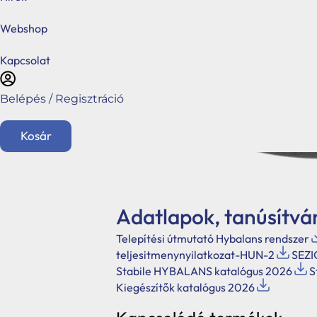
Webshop
Kapcsolat
Belépés / Regisztráció
Kosár
English
Adatlapok, tanúsítvá
Főoldal
Telepítési útmutató Hybalans rendszer
Ajánlatkérés
teljesitmenynyilatkozat-HUN-2
SEZ
Stabile HYBALANS katalógus 2026
S
Üzletágaink
Kiegészítők katalógus 2026
Kéménymagasítás