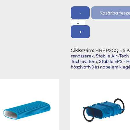
-
Kosárba tesz
EPS
könyökidom
+
45˙
mennyiség
Cikkszám:
HBEPSCQ 45
K
rendszerek
Stabile Air-Tech
,
Tech System
Stabile EPS - 
,
hőszivattyú és napelem kiegé