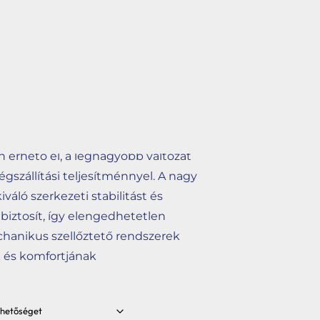
kodást biztosítanak, és
nzáció kialakulását, hatékony
és +80 °C közötti hőmérséklet-
 ugyanakkor tartós anyag gyors és
esz lehetővé bármilyen
egfelel az EN 17192 szabványnak,
érhető el, a legnagyobb változat
gszállítási teljesítménnyel. A nagy
váló szerkezeti stabilitást és
biztosít, így elengedhetetlen
hanikus szellőztető rendszerek
 és komfortjának