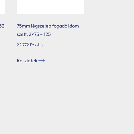
×52
75mm légszelep fogadó idom
szett, 2×75 – 125
22 772
Ft
+ Áfa
Részletek