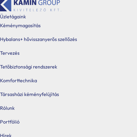
Üzletágaink
Kéménymagasítás
Kezdőlap
Webshop
Stabile hőszivattyú és
/
/
Hybalans+ hővisszanyerős szellőzés
könyökidom 45˙
Produ
searc
Tervezés
Tetőbiztonsági rendszerek
Komforttechnika
Társasházi kéményfelújítás
Rólunk
Portfólió
Hírek