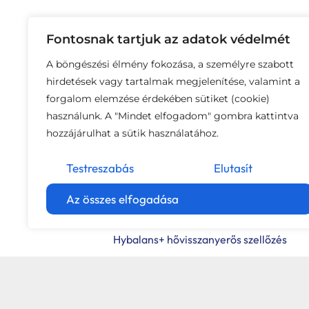
Fontosnak tartjuk az adatok védelmét
A böngészési élmény fokozása, a személyre szabott
hirdetések vagy tartalmak megjelenítése, valamint a
forgalom elemzése érdekében sütiket (cookie)
használunk. A "Mindet elfogadom" gombra kattintva
hozzájárulhat a sütik használatához.
Testreszabás
Elutasít
Az összes elfogadása
Kéménymagasítás
Hybalans+ hővisszanyerős szellőzés
Tervezés
Tetőbiztonsági rendszerek