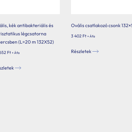
lis, kék antibakteriális és
Ovális csatlakozó csonk 132
isztatikus légcsatorna
3 402
Ft
+ Áfa
kercsben (L=20 m 132X52)
Részletek
 652
Ft
+ Áfa
szletek