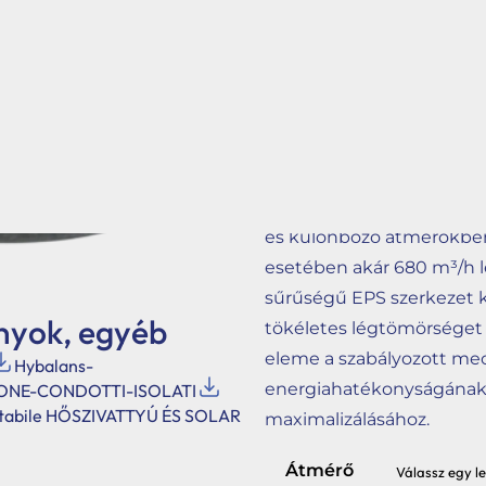
csatornák kiváló hőgazdál
megakadályozzák a konde
működést nyújtva -25 °C 
tartományban. A könnyű,
biztonságos telepítést t
lakókörnyezetben.
A STABILE EPS rendszer m
és különböző átmérőkben 
esetében akár 680 m³/h lé
sűrűségű EPS szerkezet ki
nyok, egyéb
tökéletes légtömörséget 
eleme a szabályozott mec
Hybalans-
energiahatékonyságának
IONE-CONDOTTI-ISOLATI
tabile HŐSZIVATTYÚ ÉS SOLAR
maximalizálásához.
Átmérő