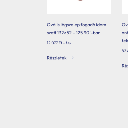
Belépés / Regisztráció
Kosár
Ovális légszelep fogadó idom
Ová
szett 132×52 – 125 90˙-ban
ant
te
12 077
Ft
+ Áfa
82
Részletek
Ré