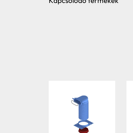
Kapcsolódó termékek
Hybalans+ hővisszanyerős szellőzés
Tervezés
Tetőbiztonsági rendszerek
Komforttechnika
Társasházi kéményfelújítás
Rólunk
Portfólió
Hírek
Webshop
Kapcsolat