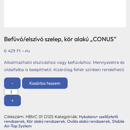
Tetőbiztonsági rendszerek
Komforttechnika
Társasházi kéményfelújítás
Rólunk
Befúvó/elszívó szelep, kör alakú „CONUS”
Portfólió
6 429
Ft
+ Áfa
Hírek
Alkalmazható elszíváshoz vagy befúváshoz. Mennyezetre és
oldalfalba is beépíthető. Kizárólag fehér színben rendelhető.
Webshop
Kapcsolat
-
Kosárba teszem
Befúvó/elszívó
szelep,
Belépés / Regisztráció
kör
+
alakú
Kosár
"CONUS"
mennyiség
Cikkszám:
HBVC 01 D125
Kategóriák:
Hybalans+ szellőztető
rendszerek
,
Kör alakú rendszerek
,
Ovális alakú rendszerek
,
Stabile
Air-Top System