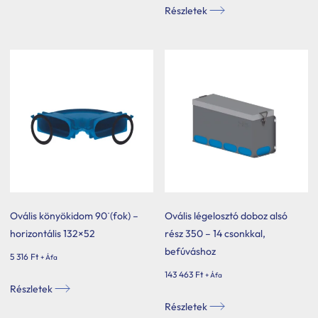
Részletek
Ovális könyökidom 90˙(fok) –
Ovális légelosztó doboz alsó
horizontális 132×52
rész 350 – 14 csonkkal,
befúváshoz
5 316
Ft
+ Áfa
143 463
Ft
+ Áfa
Részletek
Részletek