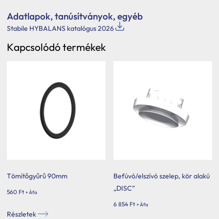
Adatlapok, tanúsítványok, egyéb
Stabile HYBALANS katalógus 2026
Kapcsolódó termékek
Tömítőgyűrű 90mm
Befúvó/elszívó szelep, kör alakú
„DISC”
560
Ft
+ Áfa
6 854
Ft
+ Áfa
Részletek