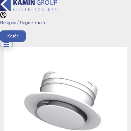
Belépés / Regisztráció
Kezdőlap
/
Webshop
/
Hybalans+ szellőztető rendszerek
/
Stabile Air-Top
System
/
Kör alakú rendszerek
/ Befúvó/elszívó szelep, kör alakú „CONUS”
Kosár
English
Főoldal
Ajánlatkérés
Üzletágaink
Kéménymagasítás
Hybalans+ hővisszanyerős szellőzés
Tervezés