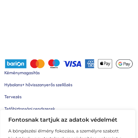
Kéménymagasítás
Hybalans+ hővisszanyerős szellőzés
Tervezés
Tetőbiztonsági rendszerek
Fontosnak tartjuk az adatok védelmét
Komforttechnika
A böngészési élmény fokozása, a személyre szabott
Társasházi kéményfelújítás