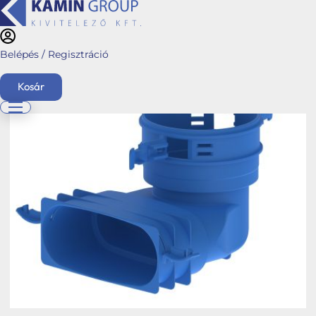
Belépés / Regisztráció
Kezdőlap
/
Webshop
/
Hybalans+ szellőztető rendszerek
/
Stabile Air-Top
System
/
Ovális alakú rendszerek
/ 90°-os könyök ovális-kerek átalakító
Kosár
English
Főoldal
Ajánlatkérés
Üzletágaink
Kéménymagasítás
Hybalans+ hővisszanyerős szellőzés
Tervezés