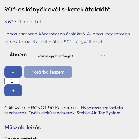
Tetőbiztonsági rendszerek
90°-os könyök ovális-kerek átalakító
Komforttechnika
5 697
Ft
+áfa -tól
Társasházi kéményfelújítás
Lapos csatorna-körcsatorna átalakító. A lapos légcsatorna-
Rólunk
körcsatorna átalakításához 90˚ irányváltással.
Portfólió
Átmérő
Hírek
-
Kosárba teszem
Webshop
90°-
os
Kapcsolat
könyök
+
ovális-
kerek
Belépés / Regisztráció
átalakító
Cikkszám:
HBCNOT 90
Kategóriák:
Hybalans+ szellőztető
mennyiség
rendszerek
,
Ovális alakú rendszerek
,
Stabile Air-Top System
Kosár
Műszaki leírás
Termékadatok: