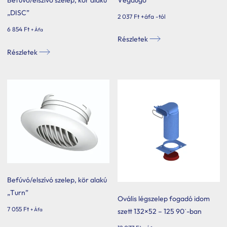
„DISC”
2 037
Ft
+áfa -tól
6 854
Ft
+ Áfa
Ennek
Részletek
a
Részletek
terméknek
több
variációja
van.
A
változatok
a
termékoldalon
választhatók
ki
Befúvó/elszívó szelep, kör alakú
„Turn”
Ovális légszelep fogadó idom
7 055
Ft
+ Áfa
szett 132×52 – 125 90˙-ban