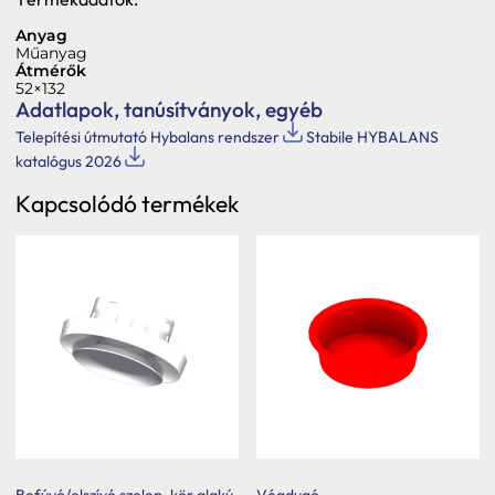
Anyag
Műanyag
Átmérők
52×132
Adatlapok, tanúsítványok, egyéb
Telepítési útmutató Hybalans rendszer
Stabile HYBALANS
katalógus 2026
Kapcsolódó termékek
Befúvó/elszívó szelep, kör alakú
Végdugó