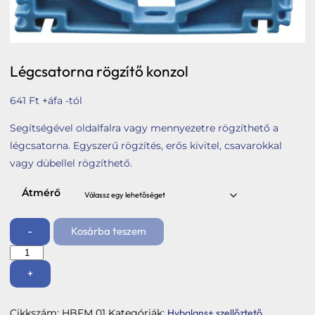
Tetőbiztonsági rendszerek
Komforttechnika
Társasházi kéményfelújítás
Légcsatorna rögzítő konzol
Rólunk
641
Ft
+áfa -tól
Portfólió
Segítségével oldalfalra vagy mennyezetre rögzíthető a
Hírek
légcsatorna. Egyszerű rögzítés, erős kivitel, csavarokkal
vagy dübellel rögzíthető.
Webshop
Átmérő
Kapcsolat
-
Kosárba teszem
Belépés / Regisztráció
Légcsatorna
rögzítő
Kosár
konzol
+
mennyiség
Cikkszám:
HBFM 01
Kategóriák:
Hybalans+ szellőztető