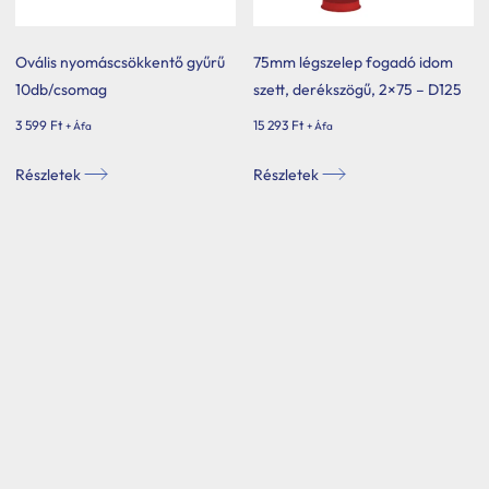
választhatók
ki
Ovális nyomáscsökkentő gyűrű
75mm légszelep fogadó idom
10db/csomag
szett, derékszögű, 2×75 – D125
3 599
Ft
15 293
Ft
+ Áfa
+ Áfa
Részletek
Részletek