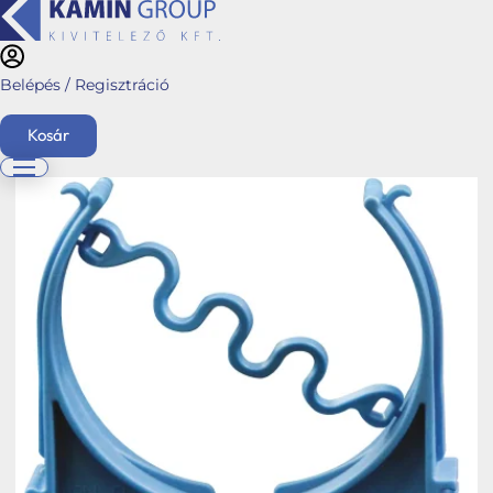
Belépés / Regisztráció
Kezdőlap
/
Webshop
/
Hybalans+ szellőztető rendszerek
/
Stabile Air-Top
System
/
Kör alakú rendszerek
/ Légcsatorna rögzítő konzol
Kosár
English
Főoldal
Ajánlatkérés
Üzletágaink
Kéménymagasítás
Hybalans+ hővisszanyerős szellőzés
Tervezés