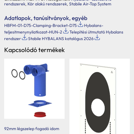
rendszerek
,
Kör alakú rendszerek
,
Stabile Air-Top System
Adatlapok, tanúsítványok, egyéb
HBFM-01-D75-Clamping-Bracket-D75
Hybalans-
teljesitmenynyilatkozat-HUN-2
Telepítési útmutató Hybalans
rendszer
Stabile HYBALANS katalógus 2026
Kapcsolódó termékek
92mm légszelep fogadó idom