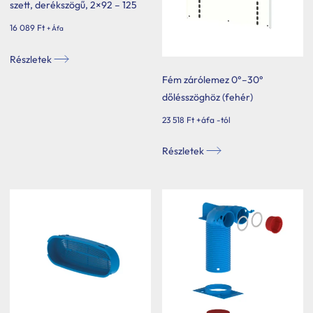
szett, derékszögű, 2×92 – 125
16 089
Ft
+ Áfa
Részletek
Fém zárólemez 0°–30°
dőlésszöghöz (fehér)
23 518
Ft
+áfa -tól
Ennek
Részletek
a
terméknek
több
variációja
van.
A
változatok
a
termékoldalon