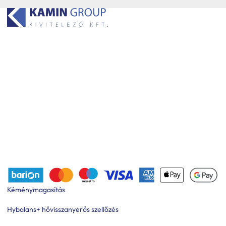
Kéménymagasítás
Hybalans+ hővisszanyerős szellőzés