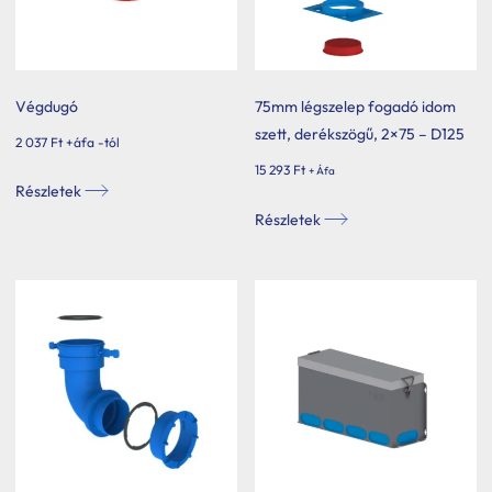
Végdugó
75mm légszelep fogadó idom
szett, derékszögű, 2×75 – D125
2 037
Ft
+áfa -tól
15 293
Ft
+ Áfa
Ennek
Részletek
a
Részletek
terméknek
több
variációja
van.
A
változatok
a
termékoldalon
választhatók
ki