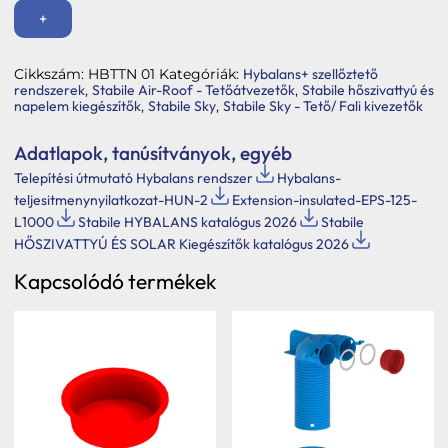
tetőátvezető
idom
+
kifúváshoz
és
beszíváshoz
Cikkszám:
HBTTN 01
Kategóriák:
Hybalans+ szellőztető
L=1000
rendszerek
,
Stabile Air-Roof - Tetőátvezetők
,
Stabile hőszivattyú és
(fekete)
napelem kiegészítők
,
Stabile Sky
,
Stabile Sky - Tető/ Fali kivezetők
mennyiség
Adatlapok, tanúsítványok, egyéb
Telepítési útmutató Hybalans rendszer
Hybalans-
teljesitmenynyilatkozat-HUN-2
Extension-insulated-EPS-125-
L1000
Stabile HYBALANS katalógus 2026
Stabile
HŐSZIVATTYÚ ÉS SOLAR Kiegészítők katalógus 2026
Kapcsolódó termékek