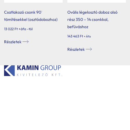
Csatlakozó csonk 90˙
Ovális légelosztó doboz alsó
tömítésekkel (osztódobozhoz)
rész 350 – 14 csonkkal,
befúváshoz
13 022
Ft
+áfa -tól
143 463
Ft
+ Áfa
Ennek
Részletek
a
Részletek
terméknek
több
variációja
van.
A
változatok
a
termékoldalon
választhatók
ki