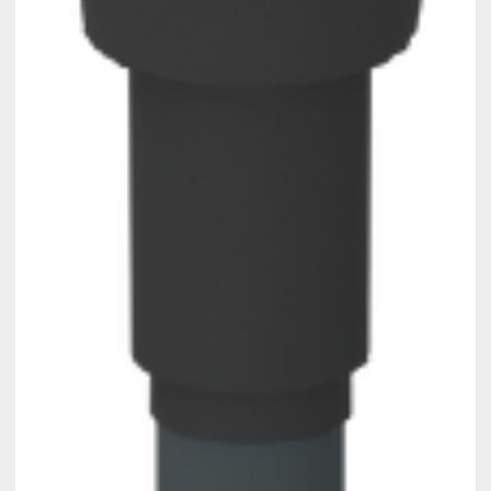
Tetőbiztonsági rendszerek
Komforttechnika
Társasházi kéményfelújítás
Rólunk
Portfólió
Hírek
Webshop
Kapcsolat
Belépés / Regisztráció
Kosár