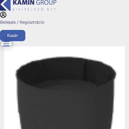
Belépés / Regisztráció
Kezdőlap
/
Webshop
/
Stabile hőszivattyú és napelem kiegészítők
/
Stabile Air-
Roof - Tetőátvezetők
/
Stabile Sky - Tető/ Fali kivezetők
/ Szigetelt
Kosár
tetőátvezető idom kifúváshoz és beszíváshoz L=1000 (fekete)
English
Főoldal
Ajánlatkérés
Üzletágaink
Kéménymagasítás
Hybalans+ hővisszanyerős szellőzés
Tervezés