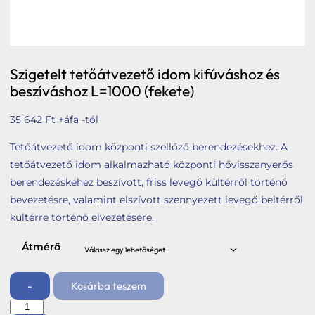
Szigetelt tetőátvezető idom kifúváshoz és
beszíváshoz L=1000 (fekete)
35 642
Ft
+áfa -tól
Tetőátvezető idom központi szellőző berendezésekhez. A
tetőátvezető idom alkalmazható központi hővisszanyerős
berendezéskehez beszívott, friss levegő kültérről történő
bevezetésre, valamint elszívott szennyezett levegő beltérről
kültérre történő elvezetésére.
Átmérő
-
Kosárba teszem
Szigetelt